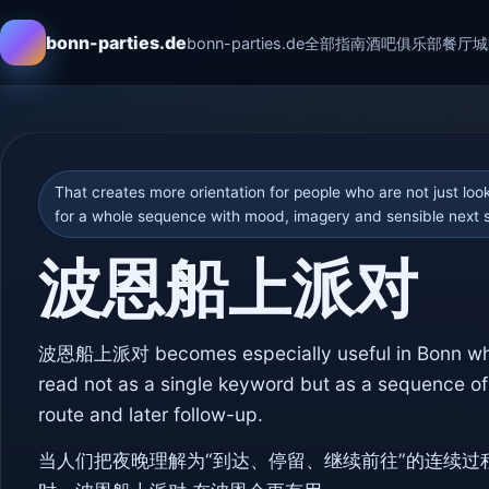
bonn-parties.de
bonn-parties.de
全部指南
酒吧
俱乐部
餐厅
城
That creates more orientation for people who are not just loo
for a whole sequence with mood, imagery and sensible next 
波恩船上派对
波恩船上派对 becomes especially useful in Bonn whe
read not as a single keyword but as a sequence of
route and later follow-up.
当人们把夜晚理解为“到达、停留、继续前往”的连续过