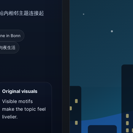
站内相邻主题连接起
。
ine in Bonn
食与夜生活
Original visuals
Visible motifs
make the topic feel
livelier.